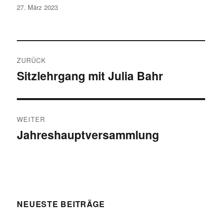
Veröffentlicht
27. März 2023
am
Beitragsnavigation
ZURÜCK
Sitzlehrgang mit Julia Bahr
Vorheriger
Beitrag:
WEITER
Jahreshauptversammlung
Nächster
Beitrag:
NEUESTE BEITRÄGE