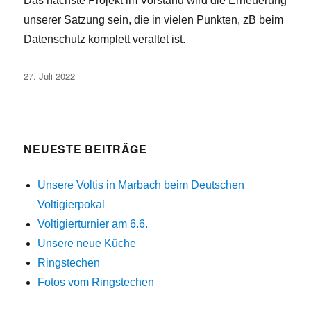
Das nächste Projekt im Vorstand wird die Erneuerung
unserer Satzung sein, die in vielen Punkten, zB beim
Datenschutz komplett veraltet ist.
Veröffentlicht
27. Juli 2022
am
NEUESTE BEITRÄGE
Unsere Voltis in Marbach beim Deutschen
Voltigierpokal
Voltigierturnier am 6.6.
Unsere neue Küche
Ringstechen
Fotos vom Ringstechen