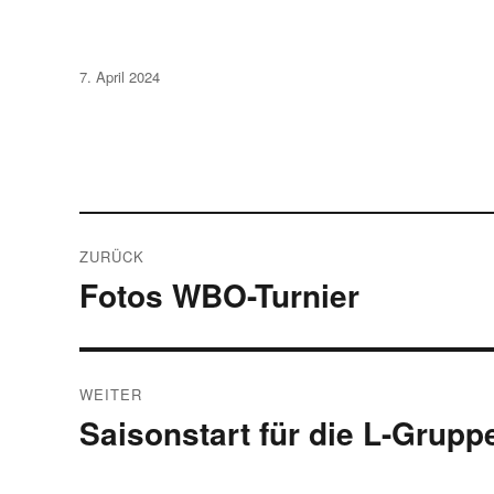
Veröffentlicht
7. April 2024
am
Beitragsnavigation
ZURÜCK
Fotos WBO-Turnier
Vorheriger
Beitrag:
WEITER
Saisonstart für die L-Grupp
Nächster
Beitrag: