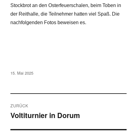
Stockbrot an den Osterfeuerschalen, beim Toben in
der Reithalle, die Teilnehmer hatten viel Spaß. Die
nachfolgenden Fotos beweisen es.
Veröffentlicht
15. Mai 2025
am
Beitragsnavigation
ZURÜCK
Voltiturnier in Dorum
Vorheriger
Beitrag: