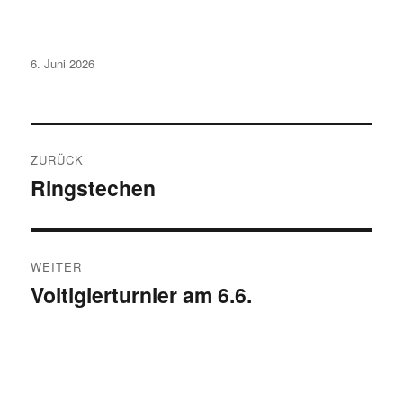
Veröffentlicht
6. Juni 2026
am
Beitragsnavigation
ZURÜCK
Ringstechen
Vorheriger
Beitrag:
WEITER
Voltigierturnier am 6.6.
Nächster
Beitrag: